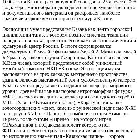
1000-летия Казани, распахнувший свои двери 25 августа 2005
года. Через многообразие дошедшего до нас художественного
и документального материала он раскрывает наиболее
значимые и яркие вехи истории и культуры Казани.
Экспозиция музея представляет Казань как центр городской
цивилизации татар, в котором позднее сплелись традиции
народов Поволжья, превратив его в важный экономический и
культурный центр России. В итоге сформировался
двухматричный музей с филиалами (музей А.Мазитова, музей
Б.Урманче, галерея-студия И.Зарипова, Картинная галерея
К.Васильева), который представляет собой уникальный
музейный комплекс НКЦ «Казань». Экспозиция музея
располагается на трех каскадах внутреннего пространства
здания, включая выставочный зал и художественную галерею.
В залах музея представлены подлинные шедевры мирового
уровня: древнейшая миниатюрная антропоморфная фигурка,
«Маклашеевская всадница», коллекция сасанидского серебра
VIII – IX вв. («Чулманский клад»), «Каратунский клад»
золотоордынских монет, камень с рунической надписью X-XI
в., парсуна XVII в. «Царица Сююмбике с сыном Утямыш-
Гиреем, рояль фирмы «Шредер», на котором играл
C.Рахманинов и под аккомпанемент которого пел
Ф.Шаляпин. Эпицентром экспозиции является совершенная
по исполнению знаменитая «Казанская шапка» – корона