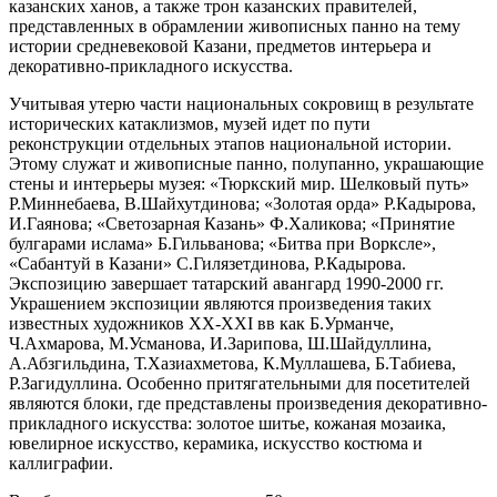
казанских ханов, а также трон казанских правителей,
представленных в обрамлении живописных панно на тему
истории средневековой Казани, предметов интерьера и
декоративно-прикладного искусства.
Учитывая утерю части национальных сокровищ в результате
исторических катаклизмов, музей идет по пути
реконструкции отдельных этапов национальной истории.
Этому служат и живописные панно, полупанно, украшающие
стены и интерьеры музея: «Тюркский мир. Шелковый путь»
Р.Миннебаева, В.Шайхутдинова; «Золотая орда» Р.Кадырова,
И.Гаянова; «Светозарная Казань» Ф.Халикова; «Принятие
булгарами ислама» Б.Гильванова; «Битва при Ворксле»,
«Сабантуй в Казани» С.Гилязетдинова, Р.Кадырова.
Экспозицию завершает татарский авангард 1990-2000 гг.
Украшением экспозиции являются произведения таких
известных художников XX-XXI вв как Б.Урманче,
Ч.Ахмарова, М.Усманова, И.Зарипова, Ш.Шайдуллина,
А.Абзгильдина, Т.Хазиахметова, К.Муллашева, Б.Табиева,
Р.Загидуллина. Особенно притягательными для посетителей
являются блоки, где представлены произведения декоративно-
прикладного искусства: золотое шитье, кожаная мозаика,
ювелирное искусство, керамика, искусство костюма и
каллиграфии.