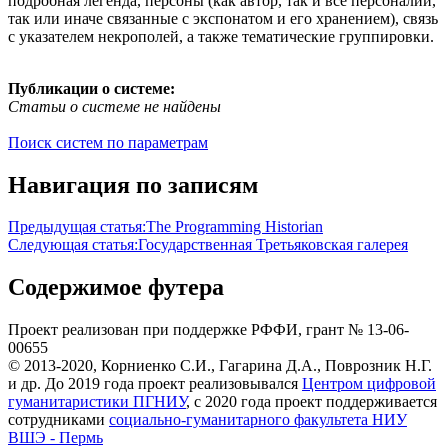
подробная легенда, персоны (как автор, так и все персоналии,
так или иначе связанные с экспонатом и его хранением), связь
с указателем некрополей, а также тематические группировки.
Публикации о системе:
Статьи о системе не найдены
Поиск систем по параметрам
Навигация по записям
Предыдущая статья:
The Programming Historian
Следующая статья:
Государственная Третьяковская галерея
Содержимое футера
Проект реализован при поддержке РФФИ, грант № 13-06-
00655
© 2013-2020, Корниенко С.И., Гагарина Д.А., Поврозник Н.Г.
и др. До 2019 года проект реализовывался
Центром цифровой
гуманитаристики ПГНИУ
, с 2020 года проект поддерживается
сотрудниками
социально-гуманитарного факультета НИУ
ВШЭ - Пермь