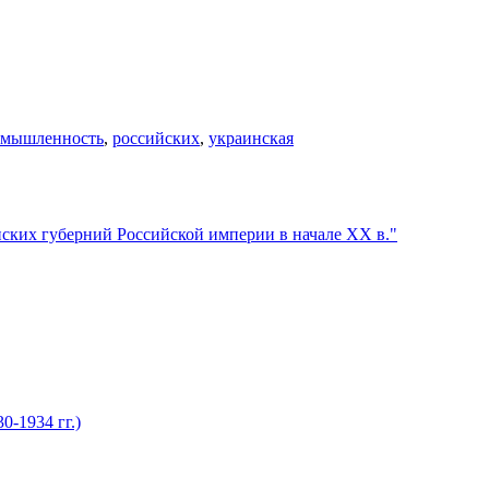
омышленность
,
российских
,
украинская
ских губерний Российской империи в начале XX в."
0-1934 гг.)