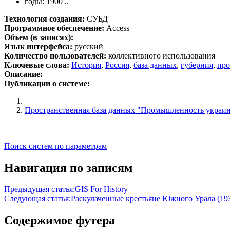
годы: 1900 ..
Технология создания:
СУБД
Программное обеспечение:
Access
Объем (в записях):
Язык интерфейса:
русский
Количество пользователей:
коллективного использования
Ключевые слова:
История
,
Россия
,
база данных
,
губерния
,
пр
Описание:
Публикации о системе:
Пространственная база данных "Промышленность украин
Поиск систем по параметрам
Навигация по записям
Предыдущая статья:
GIS For History
Следующая статья:
Раскулаченные крестьяне Южного Урала (193
Содержимое футера