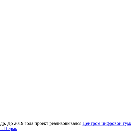
5
 др. До 2019 года проект реализовывался
Центром цифровой гу
 - Пермь