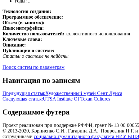
годы: ..
Технология создания:
Программное обеспечение:
Объем (в записях):
Язык интерфейса:
Количество пользователей:
коллективного использования
Ключевые слова:
Описание:
Публикации о системе:
Статьи о системе не найдены
Поиск систем по параметрам
Навигация по записям
Предыдущая статья:
Художественный музей Сент-Луиса
Следующая статья:
UTSA Institute Of Texan Cultures
Содержимое футера
Проект реализован при поддержке РФФИ, грант № 13-06-0065
© 2013-2020, Корниенко С.И., Гагарина Д.А., Поврозник Н.Г. и
сотрудниками
социально-гуманитарного факультета НИУ ВШЭ