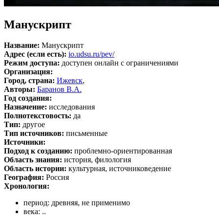
Манускрипт
Название:
Манускрипт
Адрес (если есть):
io.udsu.ru/pev/
Режим доступа:
доступен онлайн с ограничениями
Организация:
Город, страна:
Ижевск
,
Авторы:
Баранов В.А.
Год создания:
Назначение:
исследования
Полнотекстовость:
да
Тип:
другое
Тип источников:
письменные
Источники:
Подход к созданию:
проблемно-ориентированная
Область знания:
история, филология
Область истории:
культурная, источниковедение
География:
Россия
Хронология:
период: древняя, не применимо
века: ..