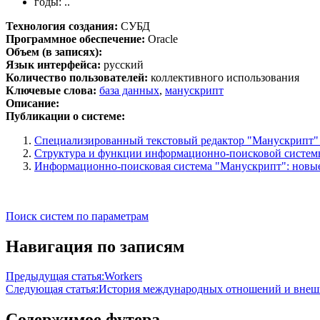
годы: ..
Технология создания:
СУБД
Программное обеспечение:
Oracle
Объем (в записях):
Язык интерфейса:
русский
Количество пользователей:
коллективного использования
Ключевые слова:
база данных
,
манускрипт
Описание:
Публикации о системе:
Специализированный текстовый редактор "Манускрипт" 
Структура и функции информационно-поисковой систем
Информационно-поисковая система "Манускрипт": новые
Поиск систем по параметрам
Навигация по записям
Предыдущая статья:
Workers
Следующая статья:
История международных отношений и внешн
Содержимое футера