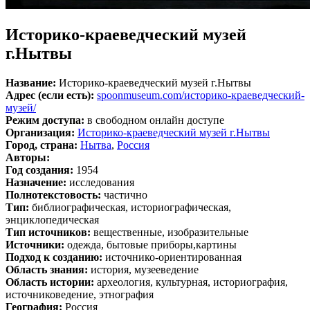
Историко-краеведческий музей
г.Нытвы
Название:
Историко-краеведческий музей г.Нытвы
Адрес (если есть):
spoonmuseum.com/историко-краеведческий-
музей/
Режим доступа:
в свободном онлайн доступе
Организация:
Историко-краеведческий музей г.Нытвы
Город, страна:
Нытва
,
Россия
Авторы:
Год создания:
1954
Назначение:
исследования
Полнотекстовость:
частично
Тип:
библиографическая, историографическая,
энциклопедическая
Тип источников:
вещественные, изобразительные
Источники:
одежда, бытовые приборы,картины
Подход к созданию:
источнико-ориентированная
Область знания:
история, музееведение
Область истории:
археология, культурная, историография,
источниковедение, этнография
География:
Россия