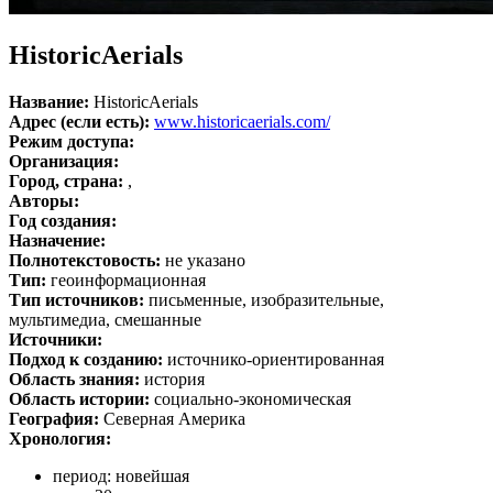
HistoricAerials
Название:
HistoricAerials
Адрес (если есть):
www.historicaerials.com/
Режим доступа:
Организация:
Город, страна:
,
Авторы:
Год создания:
Назначение:
Полнотекстовость:
не указано
Тип:
геоинформационная
Тип источников:
письменные, изобразительные,
мультимедиа, смешанные
Источники:
Подход к созданию:
источнико-ориентированная
Область знания:
история
Область истории:
социально-экономическая
География:
Северная Америка
Хронология:
период: новейшая