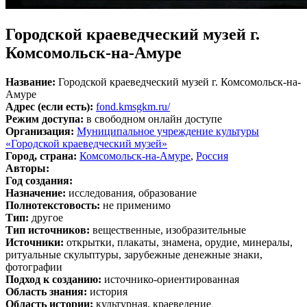
Городской краеведческий музей г.
Комсомольск-на-Амуре
Название:
Городской краеведческий музей г. Комсомольск-на-
Амуре
Адрес (если есть):
fond.kmsgkm.ru/
Режим доступа:
в свободном онлайн доступе
Организация:
Муниципальное учреждение культуры
«Городской краеведческий музей»
Город, страна:
Комсомольск-на-Амуре
,
Россия
Авторы:
Год создания:
Назначение:
исследования, образование
Полнотекстовость:
не применимо
Тип:
другое
Тип источников:
вещественные, изобразительные
Источники:
открытки, плакаты, знамена, орудие, минералы,
ритуальные скульптуры, зарубежные денежные знаки,
фотографии
Подход к созданию:
источнико-ориентированная
Область знания:
история
Область истории:
культурная, краеведение