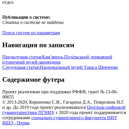
отдел.
Публикации о системе:
Статьи о системе не найдены
Поиск систем по параметрам
Навигация по записям
Предыдущая статья:
Кам’янець-Подiльський державний
icторичний музей-заповiдник
Следующая статья:
Национальный музей Тараса Шевченко
Содержимое футера
Проект реализован при поддержке РФФИ, грант № 13-06-
00655
© 2013-2020, Корниенко С.И., Гагарина Д.А., Поврозник Н.Г.
и др. До 2019 года проект реализовывался
Центром цифровой
гуманитаристики ПГНИУ
, с 2020 года проект поддерживается
сотрудниками
социально-гуманитарного факультета НИУ
ВШЭ - Пермь