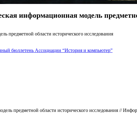
еская информационная модель предметно
ель предметной области исторического исследования
ный бюллетень Ассоциации “История и компьютер”
одель предметной области исторического исследования // Инф