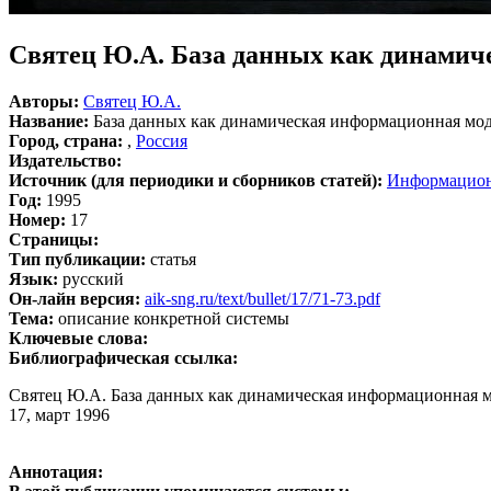
Святец Ю.А. База данных как динамич
Авторы:
Святец Ю.А.
Название:
База данных как динамическая информационная мод
Город, страна:
,
Россия
Издательство:
Источник (для периодики и сборников статей):
Информацион
Год:
1995
Номер:
17
Страницы:
Тип публикации:
статья
Язык:
русский
Он-лайн версия:
aik-sng.ru/text/bullet/17/71-73.pdf
Тема:
описание конкретной системы
Ключевые слова:
Библиографическая ссылка:
Святец Ю.А. База данных как динамическая информационная м
17, март 1996
Аннотация: